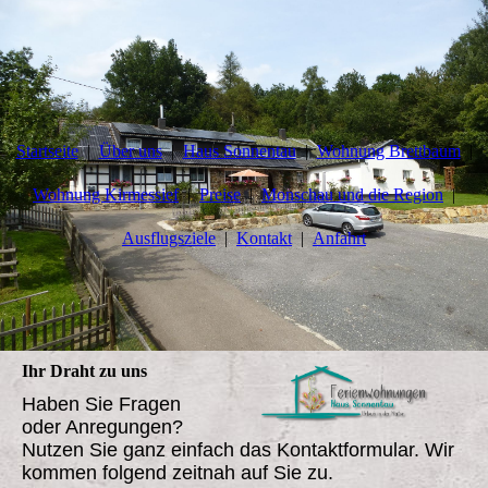
Startseite
Über uns
Haus Sonnentau
Wohnung Brettbaum
Wohnung Kirmessief
Preise
Monschau und die Region
Ausflugsziele
Kontakt
Anfahrt
Ihr Draht zu uns
Haben Sie Fragen
oder Anregungen?
Nutzen Sie ganz einfach das Kontaktformular. Wir
kommen folgend zeitnah auf Sie zu.